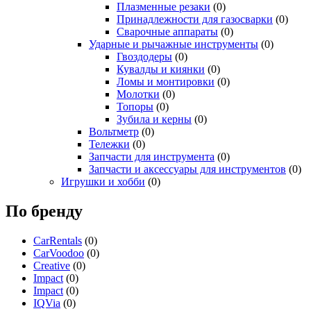
Плазменные резаки
(0)
Принадлежности для газосварки
(0)
Сварочные аппараты
(0)
Ударные и рычажные инструменты
(0)
Гвоздодеры
(0)
Кувалды и киянки
(0)
Ломы и монтировки
(0)
Молотки
(0)
Топоры
(0)
Зубила и керны
(0)
Вольтметр
(0)
Тележки
(0)
Запчасти для инструмента
(0)
Запчасти и аксессуары для инструментов
(0)
Игрушки и хобби
(0)
По бренду
CarRentals
(0)
CarVoodoo
(0)
Creative
(0)
Impact
(0)
Impact
(0)
IQVia
(0)