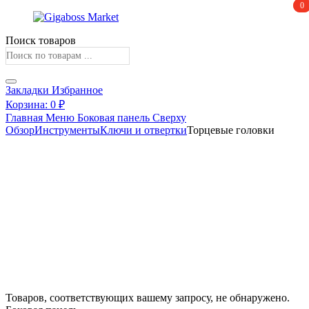
0
0
Поиск товаров
Закладки
Избранное
Корзина:
0
₽
Главная
Меню
Боковая панель
Сверху
Обзор
Инструменты
Ключи и отвертки
Торцевые головки
Поторопись! Бесплатная Доставка При Заказе Свыше 15000
рублей.
Получите скидку
Товаров, соответствующих вашему запросу, не обнаружено.