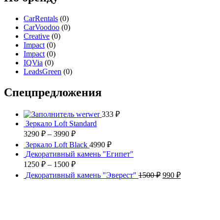
CarRentals
(0)
CarVoodoo
(0)
Creative
(0)
Impact
(0)
Impact
(0)
IQVia
(0)
LeadsGreen
(0)
Спецпредложения
werwer
333
₽
Зеркало Loft Standard
3290
₽
–
3990
₽
Зеркало Loft Black
4990
₽
Декоративный камень "Египет"
1250
₽
–
1500
₽
Декоративный камень "Эверест"
1500
₽
990
₽