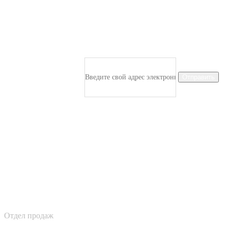
Подпишитесь На Рассылку Новостей
Подпишитесь на все новости о наших последних
поступлениях и получите эксклюзивный ранний доступ к
покупкам.
Отправить
Огромный ассортимент товаров для бизнеса. Это оптовый
B2B маркетплейс, на котором вы найдете товары по
отличным ценам.
Контакты
Отдел продаж