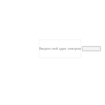
Подпишитесь На Рассылку Новостей
Подпишитесь на все новости о наших последних
поступлениях и получите эксклюзивный ранний доступ к
покупкам.
Отправить
Огромный ассортимент товаров для бизнеса. Это оптовый
B2B маркетплейс, на котором вы найдете товары по
отличным ценам.
Контакты