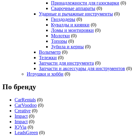
Принадлежности для газосварки
(0)
Сварочные аппараты
(0)
Ударные и рычажные инструменты
(0)
Гвоздодеры
(0)
Кувалды и киянки
(0)
Ломы и монтировки
(0)
Молотки
(0)
Топоры
(0)
Зубила и керны
(0)
Вольтметр
(0)
Тележки
(0)
Запчасти для инструмента
(0)
Запчасти и аксессуары для инструментов
(0)
Игрушки и хобби
(0)
По бренду
CarRentals
(0)
CarVoodoo
(0)
Creative
(0)
Impact
(0)
Impact
(0)
IQVia
(0)
LeadsGreen
(0)